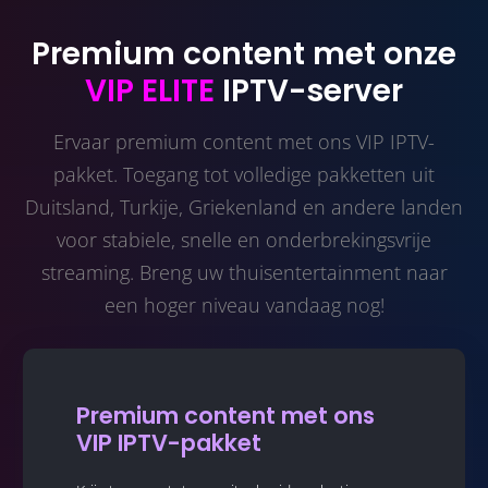
Premium content met onze
VIP ELITE
IPTV-server
Ervaar premium content met ons VIP IPTV-
pakket. Toegang tot volledige pakketten uit
Duitsland, Turkije, Griekenland en andere landen
voor stabiele, snelle en onderbrekingsvrije
streaming. Breng uw thuisentertainment naar
een hoger niveau vandaag nog!
Premium content met ons
VIP IPTV-pakket