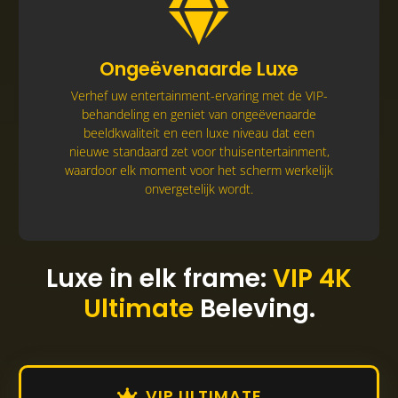
Verhef uw entertainment-ervaring met de VIP-
Ongeëvenaarde Luxe
behandeling en geniet van ongeëvenaarde
beeldkwaliteit en een luxe niveau dat een
Verhef uw entertainment-ervaring met de VIP-
nieuwe standaard zet voor thuisentertainment,
behandeling en geniet van ongeëvenaarde
waardoor elk moment voor het scherm werkelijk
beeldkwaliteit en een luxe niveau dat een
onvergetelijk wordt.
nieuwe standaard zet voor thuisentertainment,
waardoor elk moment voor het scherm werkelijk
onvergetelijk wordt.
Luxe in elk frame:
VIP 4K
Ultimate
Beleving.
VIP ULTIMATE