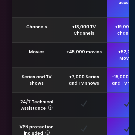
accoun
Channels
+18,000 TV
+19,000 
Channels
channel
Movies
+45,000 movies
+52,00
Movies
Series and TV
+7,000 Series
+15,000 se
shows
and TV shows
and TV Sh
24/7 Technical
Assistance
VPN protection
included