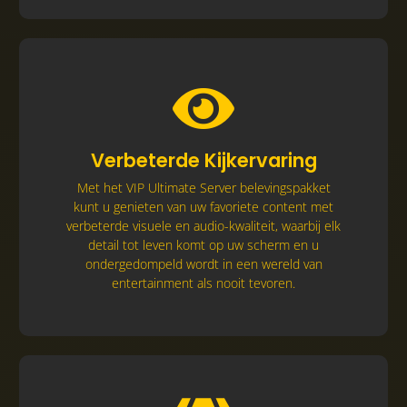
Met het VIP Ultimate Server belevingspakket
Verbeterde Kijkervaring
kunt u genieten van uw favoriete content met
verbeterde visuele en audio-kwaliteit, waarbij elk
Met het VIP Ultimate Server belevingspakket
detail tot leven komt op uw scherm en u
kunt u genieten van uw favoriete content met
ondergedompeld wordt in een wereld van
verbeterde visuele en audio-kwaliteit, waarbij elk
entertainment als nooit tevoren.
detail tot leven komt op uw scherm en u
ondergedompeld wordt in een wereld van
entertainment als nooit tevoren.