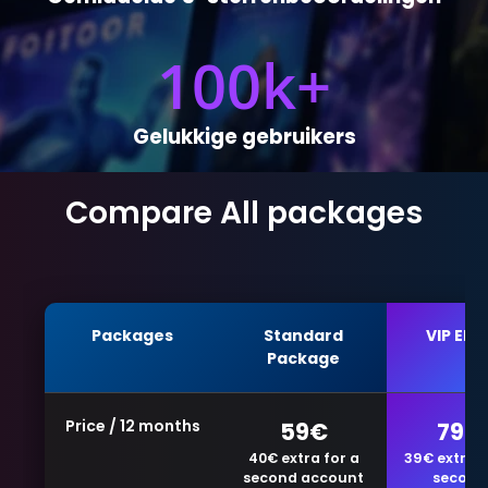
100
k+
Gelukkige gebruikers
Compare All packages
Packages
Standard
VIP ELIT
Package
Price / 12 months
59€
79€
40€ extra for a
39€ extra f
second account
second