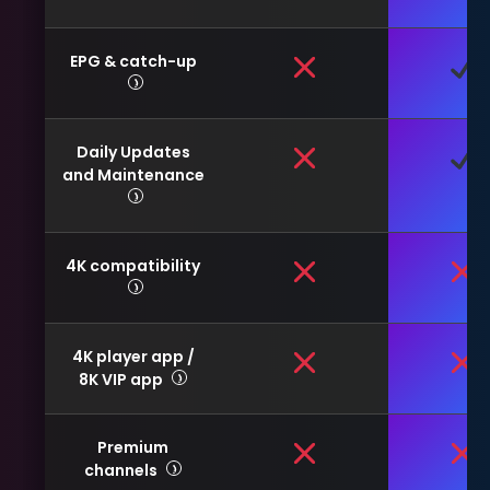
EPG & catch-up
Daily Updates
and Maintenance
4K compatibility
4K player app /
8K VIP app
Premium
channels