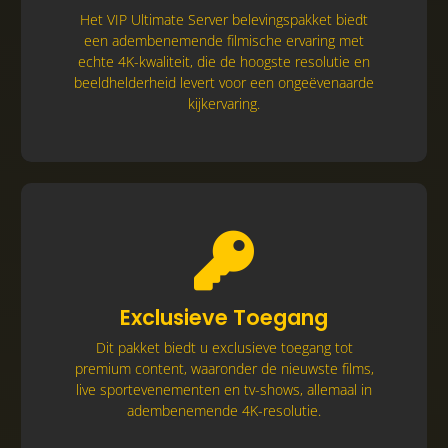
echte 4K-kwaliteit, die de hoogste resolutie en
Het VIP Ultimate Server belevingspakket biedt
beeldhelderheid levert voor een ongeëvenaarde
een adembenemende filmische ervaring met
kijkervaring.
echte 4K-kwaliteit, die de hoogste resolutie en
beeldhelderheid levert voor een ongeëvenaarde
kijkervaring.
Dit pakket biedt u exclusieve toegang tot
Exclusieve Toegang
premium content, waaronder de nieuwste films,
live sportevenementen en tv-shows, allemaal in
Dit pakket biedt u exclusieve toegang tot
adembenemende 4K-resolutie.
premium content, waaronder de nieuwste films,
live sportevenementen en tv-shows, allemaal in
adembenemende 4K-resolutie.