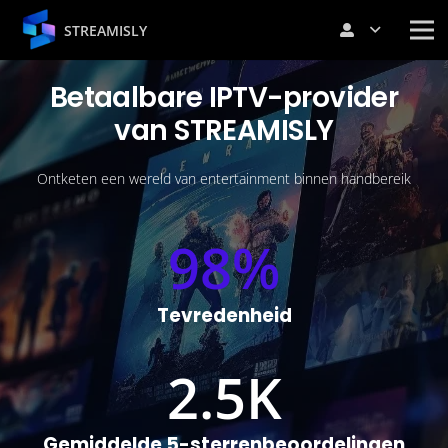
STREAMISLY
Betaalbare
IPTV-provider
van STREAMISLY
Ontketen een wereld van entertainment binnen handbereik
98
%
Tevredenheid
2.5
K
Gemiddelde 5-sterrenbeoordelingen